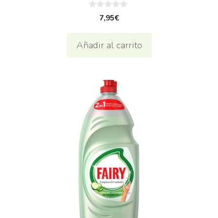
0
7,95
€
d
e
5
Añadir al carrito