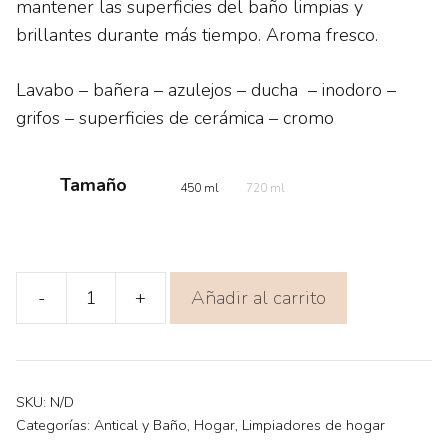
mantener las superficies del baño limpias y
hasta
brillantes durante más tiempo. Aroma fresco.
2,45€
Lavabo – bañera – azulejos – ducha – inodoro –
grifos – superficies de cerámica – cromo
Tamaño
450 ml
720 ml
Añadir al carrito
-
+
DON
LIMPIO
BAÑO
PISTOLA
SKU:
N/D
450
Categorías:
Antical y Baño
,
Hogar
,
Limpiadores de hogar