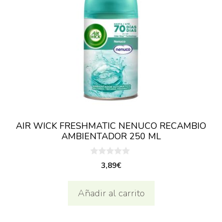
AIR WICK FRESHMATIC NENUCO RECAMBIO
AMBIENTADOR 250 ML
0
3,89
€
d
e
5
Añadir al carrito