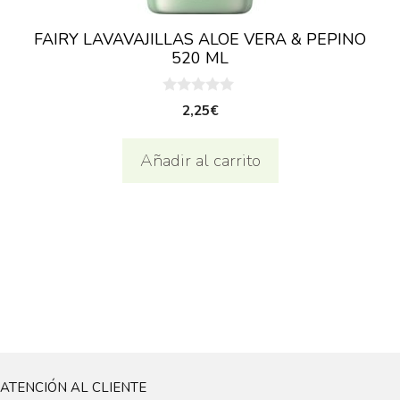
FAIRY LAVAVAJILLAS ALOE VERA & PEPINO
520 ML
0
2,25
€
d
e
5
Añadir al carrito
ATENCIÓN AL CLIENTE