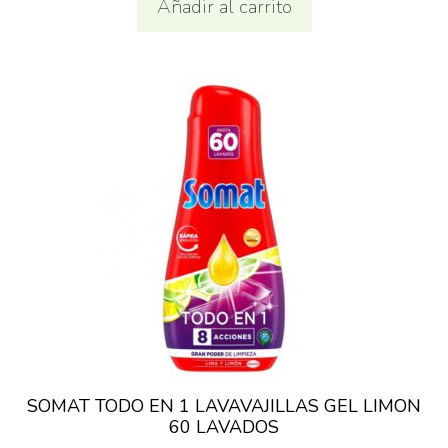
Añadir al carrito
era:
es:
3,75€.
3,25€.
SOMAT TODO EN 1 LAVAVAJILLAS GEL LIMON
60 LAVADOS