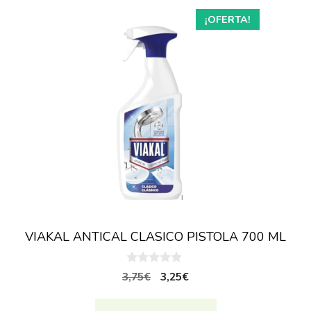
¡OFERTA!
VIAKAL ANTICAL CLASICO PISTOLA 700 ML
0
El
El
3,75
€
3,25
€
d
precio
precio
e
5
original
actual